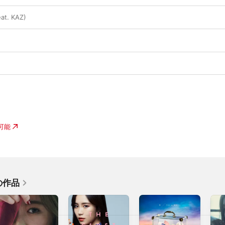
at. KAZ)
入可能
の作品