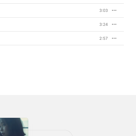
3:03
3:24
2:57