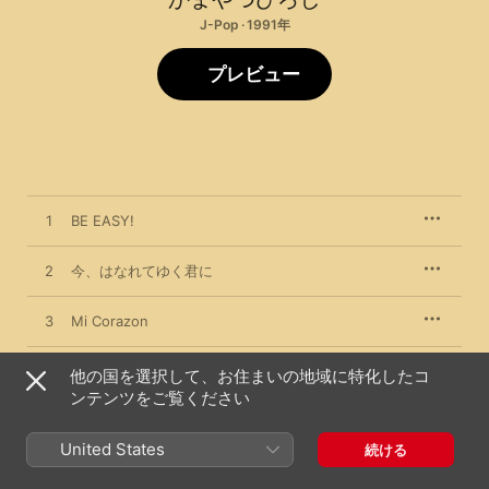
J-Pop · 1991年
プレビュー
1
BE EASY!
2
今、はなれてゆく君に
3
Mi Corazon
4
ムーンボートで眠ろうか
他の国を選択して、お住まいの地域に特化したコ
ンテンツをご覧ください
5
AURA
United States
続ける
6
恋はすてき