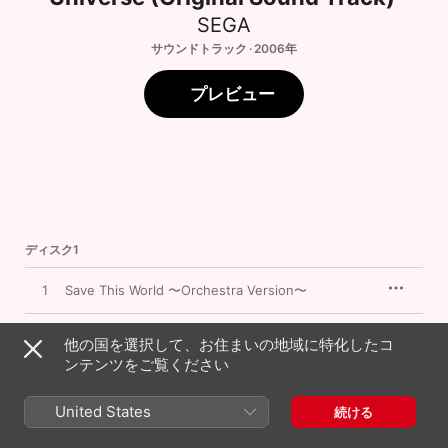
SEGA
サウンドトラック · 2006年
プレビュー
ディスク1
1
Save This World 〜Orchestra Version〜
2
Parum
他の国を選択して、お住まいの地域に特化したコ
ンテンツをご覧ください
3
Guardians
United States
続ける
4
The First Story