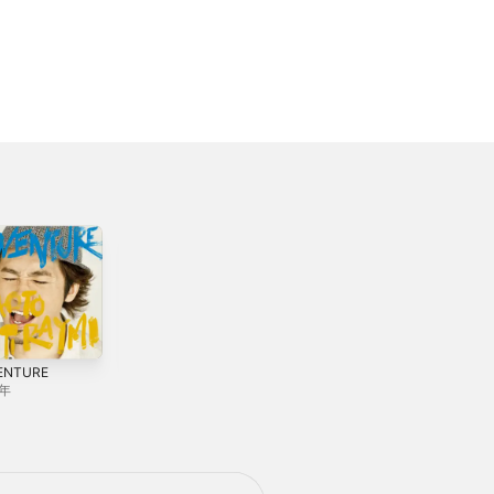
ENTURE
The Best -10th
花 - Single
Anniversary-
1年
2019年
2021年