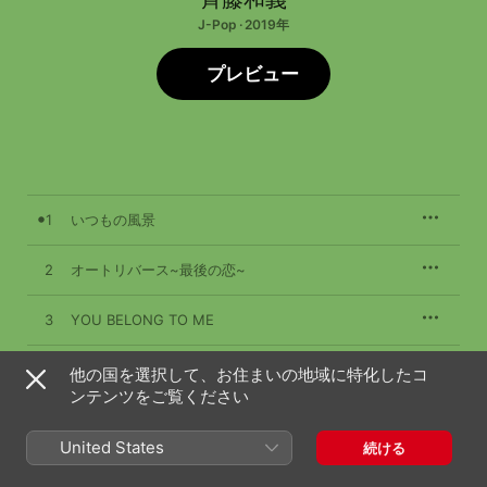
J-Pop · 2019年
プレビュー
1
いつもの風景
2
オートリバース~最後の恋~
3
YOU BELONG TO ME
4
シャーク(Naked)
他の国を選択して、お住まいの地域に特化したコ
ンテンツをご覧ください
United States
続ける
2019年11月20日

4曲、18分
