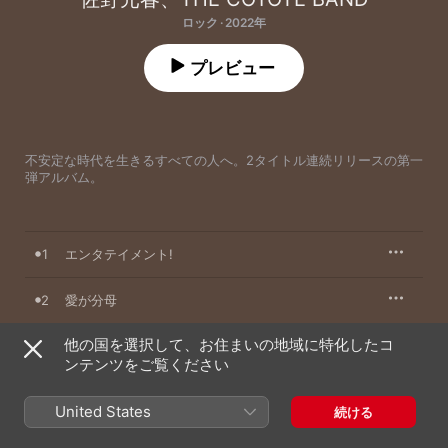
ロック · 2022年
プレビュー
不安定な時代を生きるすべての人へ。2タイトル連続リリースの第一
弾アルバム。
1
エンタテイメント!
2
愛が分母
他の国を選択して、お住まいの地域に特化したコ
3
この道 (2022mix version)
ンテンツをご覧ください
4
街空ハ高ク晴レテ (Alternative version)
United States
続ける
5
合言葉 - Save It for a Sunny Day