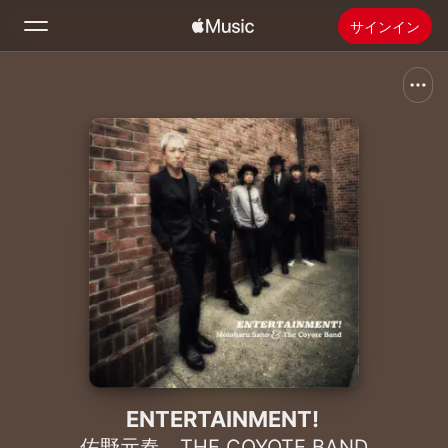
サインイン
検索
ホーム
新着おすすめ
Apple Musicをインストール
ラジオ
ENTERTAINMENT!
佐野元春
、
THE COYOTE BAND