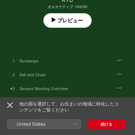
オルタナティブ · 1982年
プレビュー
1
Runaways
2
Ball and Chain
3
Senses Working Overtime
4
Jason and the Argonauts
他の国を選択して、お住まいの地域に特化したコ
ンテンツをご覧ください
5
No Thugs In Our House
United States
続ける
6
Yacht Dance