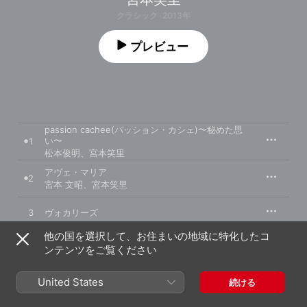
クラシック · 2013年
プレビュー
passion cachee(パッション・カシェ)〜秘めた思
い〜
1
松本俊明
、
宮本笑里
アヴェ・マリア
2
宮本 文昭
、
宮本笑里
3
ヴォカリーズ
他の国を選択して、お住まいの地域に特化したコ
Les enfants de la Terre〜地球のこどもたち〜
4
ンテンツをご覧ください
服部隆之
、
宮本笑里
5
United States
風笛
続ける