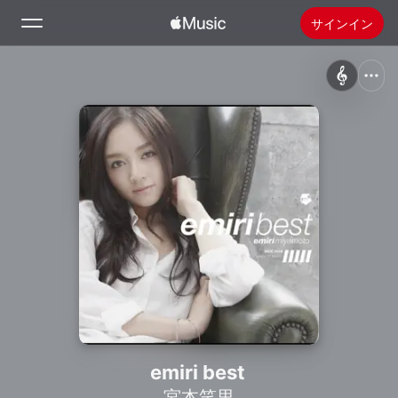
サインイン
検索
ホーム
新着おすすめ
Apple Musicをインストール
ラジオ
emiri best
宮本笑里