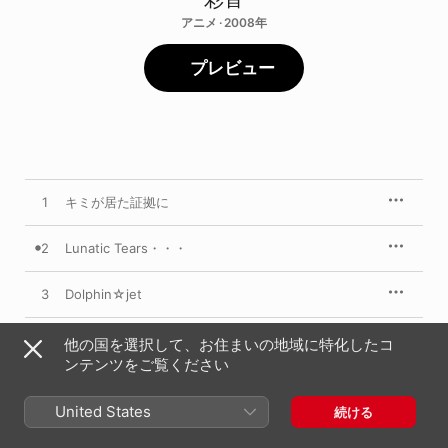
アニメ · 2008年
プレビュー
1
キミが居た証拠に
2
Lunatic Tears・・・
3
Dolphin☆jet
4
Everlasting Sky
他の国を選択して、お住まいの地域に特化したコ
ンテンツをご覧ください
5
雫
United States
続ける
6
永遠のメモリーズ