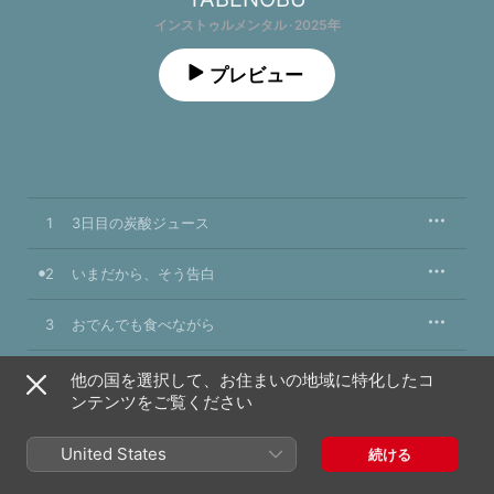
インストゥルメンタル · 2025年
プレビュー
1
3日目の炭酸ジュース
2
いまだから、そう告白
3
おでんでも食べながら
4
カラフルな夢でした
他の国を選択して、お住まいの地域に特化したコ
ンテンツをご覧ください
5
この街に猫は何匹いるのか
United States
続ける
6
ジャングルサラリーマン出動