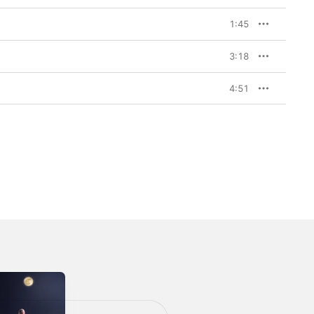
1:45
3:18
4:51