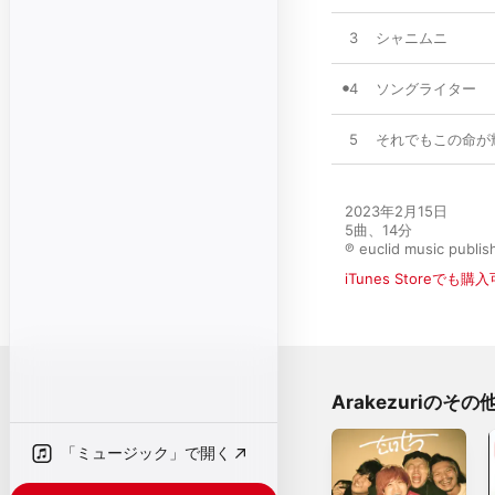
3
シャニムニ
4
ソングライター
5
それでもこの命が
2023年2月15日

5曲、14分

℗ euclid music publish
iTunes Storeでも購
Arakezuriのそ
「ミュージック」で開く