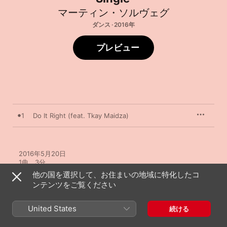
マーティン・ソルヴェグ
ダンス · 2016年
プレビュー
1
Do It Right (feat. Tkay Maidza)
2016年5月20日

1曲、3分

℗ 2016 KOPG Ltd, under exclusive licence to Virgin EMI 
他の国を選択して、お住まいの地域に特化したコ
Records a division of Universal Music Operations Ltd
ンテンツをご覧ください
United States
続ける