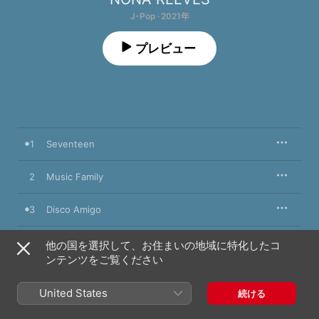
J-Pop · 2021年
プレビュー
1
Seventeen
2
Music Family
3
Disco Amigo
4
Wake Up!
他の国を選択して、お住まいの地域に特化したコ
ンテンツをご覧ください
5
Hurricane
United States
続ける
6
New Journey