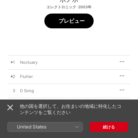
エレクトロニック · 2003年
プレビュー
1
Noctuary
2
Flutter
3
D Song
4
Change Down
他の国を選択して、お住まいの地域に特化したコ
ンテンツをご覧ください
5
Wayward Bob
United States
続ける
6
Pick Up