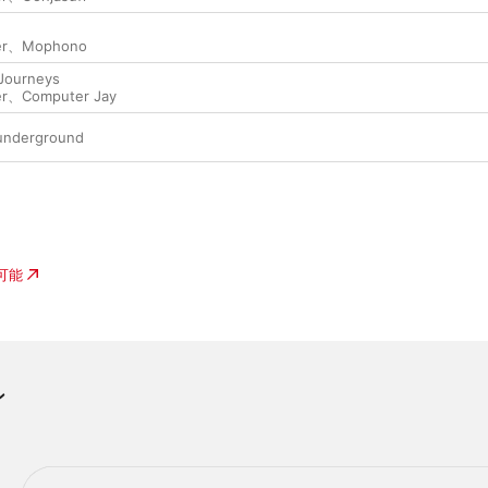
er
、
Mophono
 Journeys
er
、
Computer Jay
underground
入可能
ン