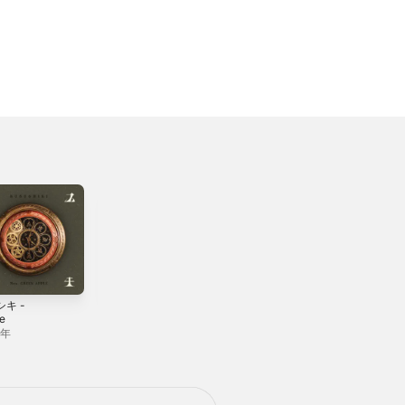
キ -
ダンスホール -
Brand New -
le
Single
Single
5年
2022年
2026年