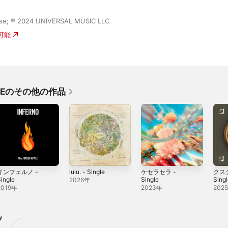
ase; ℗ 2024 UNIVERSAL MUSIC LLC
入可能
PPLEのその他の作品
インフェルノ -
lulu. - Single
ケセラセラ -
クスシ
ingle
Single
Sing
2026年
2019年
2023年
202
ツ