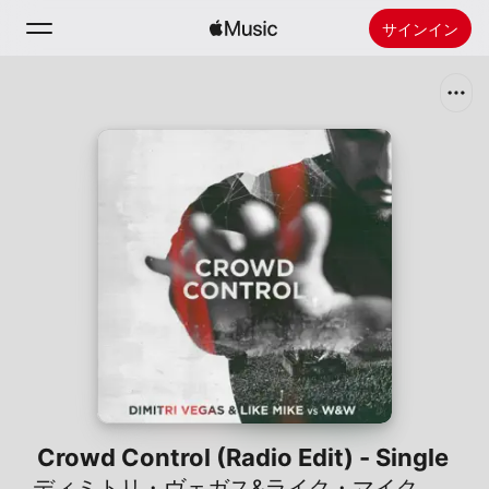
サインイン
検索
ホーム
新着おすすめ
Apple Musicをインストール
ラジオ
Crowd Control (Radio Edit) - Single
ディミトリ・ヴェガス&ライク・マイク
、
W&