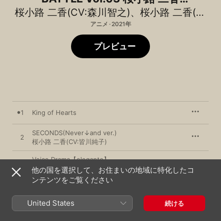
【elegante - エレガンテ -】
桜小路 二香(CV:森川智之)
、
桜小路 二香(CV:皆川純子)
アニメ · 2021年
プレビュー
1
King of Hearts
SECONDS(Never↓and ver.)
2
桜小路 二香(CV:皆川純子)
Voice Drama【elegante】
3
桜小路 二香(CV:森川智之)
、
九重九日(CV:立花慎之介)
、
不破十紀人
他の国を選択して、お住まいの地域に特化したコ
ンテンツをご覧ください
United States
2021年10月13日

続ける
3曲、40分

℗ viviON / EISYS, Inc.