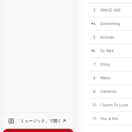
3
SPACE 666
4
Something
5
Animals
6
So Well
7
Story
8
Water
9
Cameron
10
I Seem To Love
11
You & Me
「ミュージック」で開く