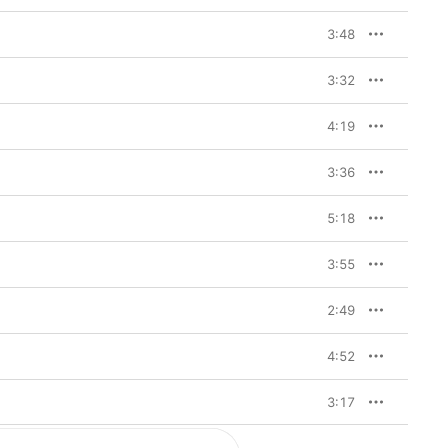
3:48
3:32
4:19
3:36
5:18
3:55
2:49
4:52
3:17