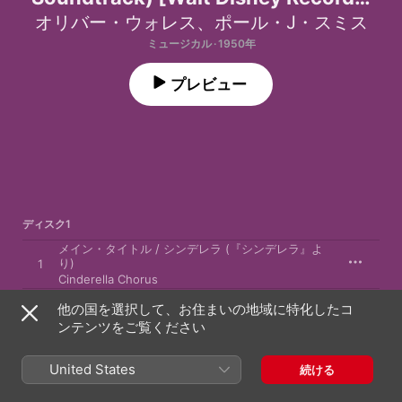
The Legacy Collection]
オリバー・ウォレス
、
ポール・J・スミス
ミュージカル · 1950年
プレビュー
ディスク1
メイン・タイトル / シンデレラ (『シンデレラ』よ
り)
1
Cinderella Chorus
夢はひそかに (『シンデレラ』より)
他の国を選択して、お住まいの地域に特化したコ
2
アイリーン・ウッズ
、
マイス・コーラス
ンテンツをご覧ください
新しい仲間 / ワナにかかったねずみ / ルシファー /
にわとりに餌を / 朝食を運ぶ / 私たちの時間 (『シ
3
United States
続ける
ンデレラ』より)
マック・デヴィッド
、
オリバー・ウォレス
、
アル・ホフマン
、
ジ