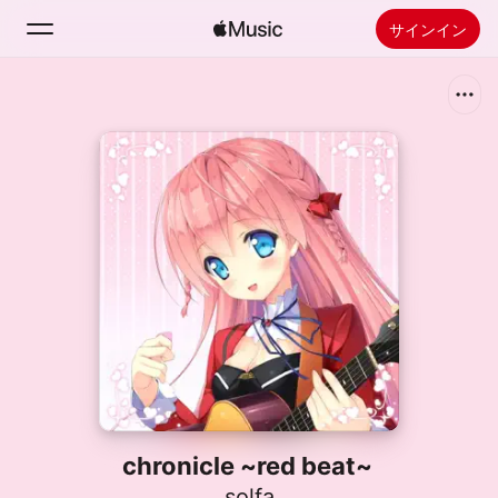
サインイン
検索
ホーム
新着おすすめ
Apple Musicをインストール
ラジオ
chronicle ~red beat~
solfa