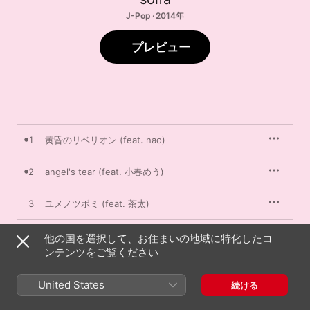
J-Pop · 2014年
プレビュー
1
黄昏のリベリオン (feat. nao)
2
angel's tear (feat. 小春めう)
3
ユメノツボミ (feat. 茶太)
4
光の行方 (feat. iyuna)
他の国を選択して、お住まいの地域に特化したコ
ンテンツをご覧ください
5
I'll be (feat. 小春めう)
United States
続ける
6
運命の鍵 (feat. 悠季)