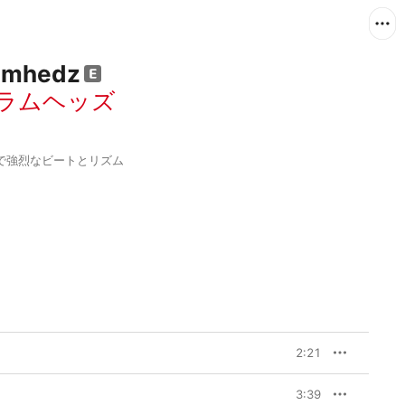
rumhedz
ラムヘッズ
で強烈なビートとリズム
2:21
3:39