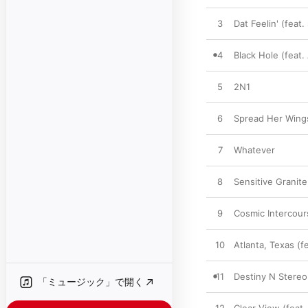
3
Dat Feelin' (feat.
4
Black Hole (feat
5
2N1
6
Spread Her Wings 
7
Whatever
8
Sensitive Granite
9
Cosmic Intercours
10
Atlanta, Texas (
11
Destiny N Stereo
「ミュージック」で開く