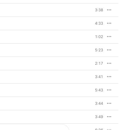
3:38
4:33
1:02
5:23
2:17
3:41
5:43
3:44
3:49