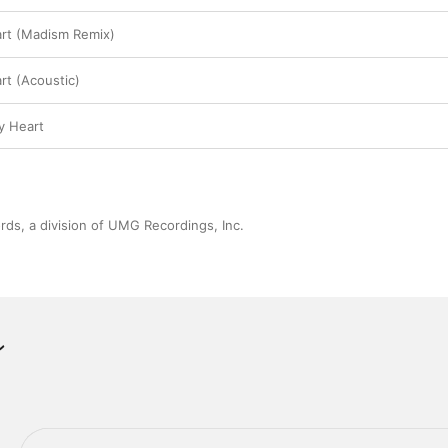
t (Madism Remix)
t (Acoustic)
 Heart
ds, a division of UMG Recordings, Inc.
ン