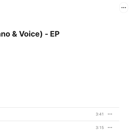
no & Voice) - EP
3:41
3:15