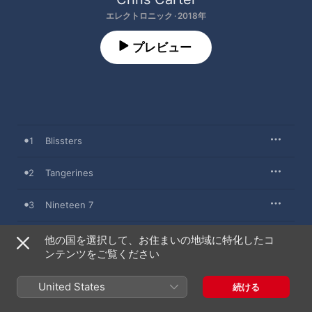
エレクトロニック · 2018年
プレビュー
1
Blissters
2
Tangerines
3
Nineteen 7
4
Cernubicua
他の国を選択して、お住まいの地域に特化したコ
ンテンツをご覧ください
5
Pillars of Wah
United States
続ける
6
Modularity