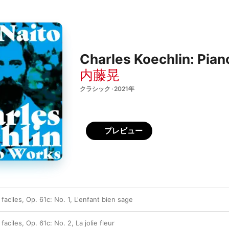
Charles Koechlin: Pia
内藤晃
クラシック · 2021年
プレビュー
 faciles, Op. 61c: No. 1, L'enfant bien sage
faciles, Op. 61c: No. 2, La jolie fleur