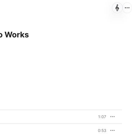
no Works
1:07
0:53