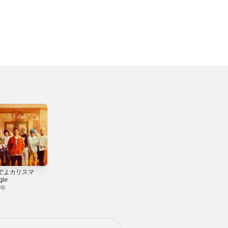
でよカリスマ
君もカリスマ -
神々の饗宴 -
gle
Single
Single
6年
2026年
2025年