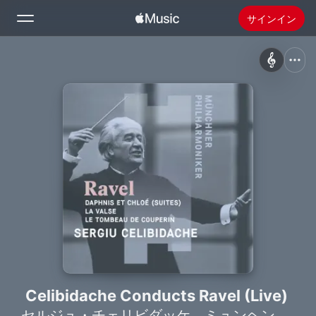
サインイン
検索
ホーム
新着おすすめ
Apple Musicをインストール
ラジオ
Celibidache Conducts Ravel (Live)
セルジュ・チェリビダッケ
、
ミュンヘン・フィルハーモニー管弦楽団