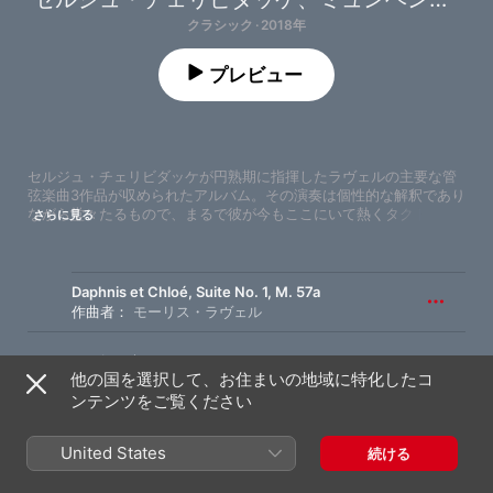
クラシック · 2018年
プレビュー
セルジュ・チェリビダッケが円熟期に指揮したラヴェルの主要な管
弦楽曲3作品が収められたアルバム。その演奏は個性的な解釈であり
ながら堂々たるもので、まるで彼が今もここにいて熱くタクトを振
さらに見る
っているかのよう。「Daphnis et Chloé（ダフニスとクロエ）」は
彼が得意としたバレエ音楽であり、この色彩豊かな作品に新たな生
命を吹き込んでいる。第一次大戦で亡くした友人たちに捧げた「Le 
Tombeau de Couperin（クープランの墓）」は、音楽的にはより複
Daphnis et Chloé, Suite No. 1, M. 57a
雑な性格を持っており、チェリビダッケの丁寧な音楽づくりが感じ
作曲者：
モーリス・ラヴェル
られる。古いヨーロッパ像の減衰を描いているかのような「La 
Valse（ラ・ヴァルス）」では、大団円に向かって旋回する劇的な盛
1
I. Scène (Nocturne) [Live]
り上がりが秀逸。ミュンヘン・フィルハーモニー管弦楽団との1980
他の国を選択して、お住まいの地域に特化したコ
年代の演奏会からの貴重なライブ音源である。
ンテンツをご覧ください
II. Interlude (Live)
2
ミュンヘン・フィルハーモニー合唱団
、
セルジュ・チェリビダッケ
United States
続ける
3
III. Danse guerrière et scène (Live)