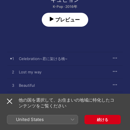
K-Pop · 2016年
プレビュー
1
Celebration~君に架ける橋~
2
Lost my way
3
Beautiful
他の国を選択して、お住まいの地域に特化したコ
ンテンツをご覧ください
2016年5月25日

3曲、11分

℗ 2016 AVEX MUSIC CREATIVE INC.
United States
続ける
レコードレーベル