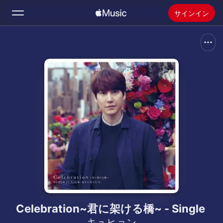
サインイン
検索
ホーム
新着おすすめ
Apple Musicをインストール
ラジオ
Celebration~君に架ける橋~ - Single
キュヒョン