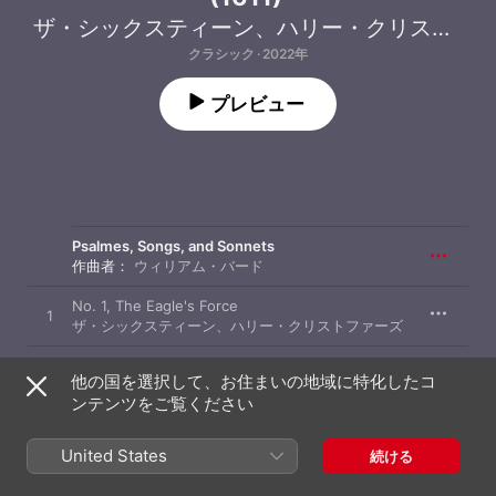
ザ・シックスティーン
、
ハリー・クリストファーズ
クラシック · 2022年
プレビュー
Psalmes, Songs, and Sonnets
作曲者：
ウィリアム・バード
No. 1, The Eagle's Force
1
ザ・シックスティーン
、
ハリー・クリストファーズ
No. 2, Of Flattering Speech
2
他の国を選択して、お住まいの地域に特化したコ
ザ・シックスティーン
、
ハリー・クリストファーズ
ンテンツをご覧ください
No. 3, In Winter Cold
3
ザ・シックスティーン
、
ハリー・クリストファーズ
United States
続ける
No. 4, Whereat an Ant
4