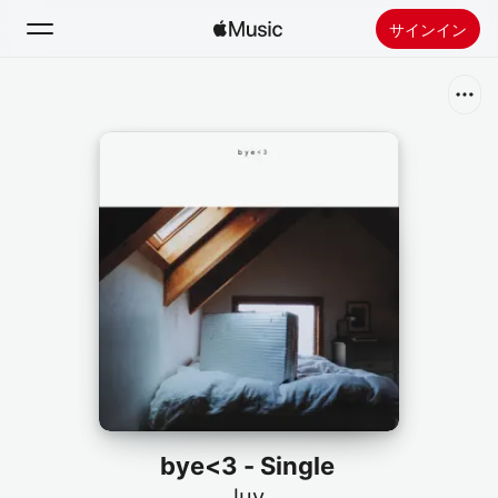
サインイン
検索
ホーム
新着おすすめ
Apple Musicをインストール
ラジオ
bye<3 - Single
luv