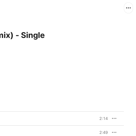
x) - Single
2:14
2:49