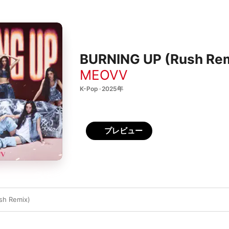
BURNING UP (Rush Remi
MEOVV
K-Pop · 2025年
プレビュー
sh Remix)