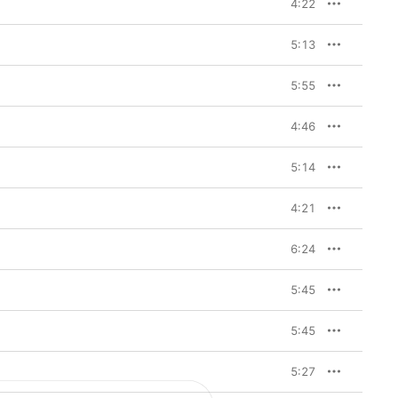
4:22
5:13
5:55
4:46
5:14
4:21
6:24
5:45
5:45
5:27