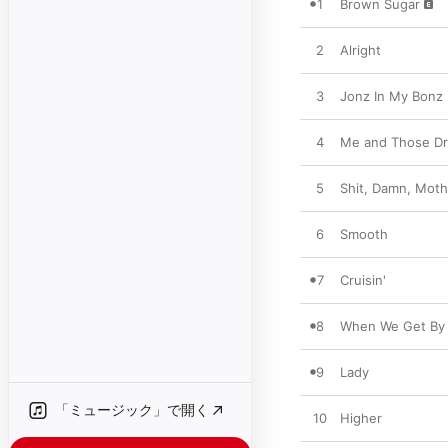
1
Brown Sugar
2
Alright
3
Jonz In My Bonz
4
Me and Those Dr
5
Shit, Damn, Moth
6
Smooth
7
Cruisin'
8
When We Get By
9
Lady
「ミュージック」で開く
10
Higher