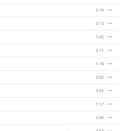
2:14
3:13
1:42
2:11
1:16
2:05
3:05
1:17
2:40