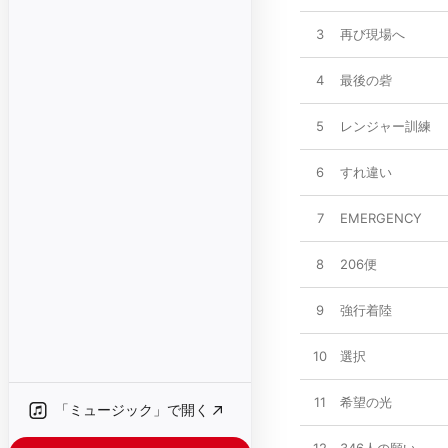
3
再び現場へ
4
最後の砦
5
レンジャー訓練
6
すれ違い
7
EMERGENCY
8
206便
9
強行着陸
10
選択
11
希望の光
「ミュージック」で開く