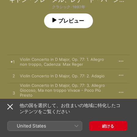
クラシック · 1997年
プレビュー
Violin Concerto in D Major, Op. 77: 1. Allegro
1
non troppo, Cadenza: Max Reger
2
Violin Concerto in D Major, Op. 77: 2. Adagio
Violin Concerto in D Major, Op. 77: 3. Allegro
Giocoso, Ma non troppo Vivace - Poco Più
3
Presto
レナード・バーンスタイン
、
ウィーン・フィルハーモニー管弦楽団
他の国を選択して、お住まいの地域に特化したコ
Concerto for Violin and Cello in A Minor, Op.
ンテンツをご覧ください
102: 1. Allegro
4
ギドン・クレーメル
、
レナード・バーンスタイン
、
ウィーン・フ
Concerto for Violin and Cello in A Minor, Op.
United States
続ける
102: 2. Andante
5
ギドン・クレーメル
、
レナード・バーンスタイン
、
ウィーン・フ