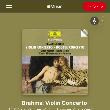
サインイン
検索
ホーム
新着おすすめ
Apple Musicをインストール
ラジオ
Brahms: Violin Concerto
ギドン・クレーメル
、
レナード・バーンスタイン