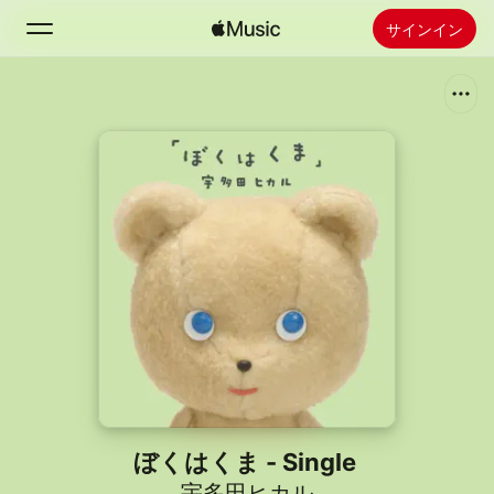
サインイン
検索
ホーム
新着おすすめ
Apple Musicをインストール
ラジオ
ぼくはくま - Single
宇多田ヒカル