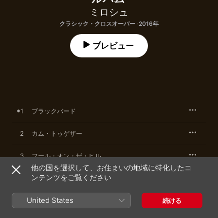
ミロシュ
クラシック・クロスオーバー · 2016年
プレビュー
1
ブラックバード
2
カム・トゥゲザー
3
フール・オン・ザ・ヒル
他の国を選択して、お住まいの地域に特化したコ
ンテンツをご覧ください
4
アンド・アイ・ラヴ・ハー
ホワイル・マイ・ギター・ジェントリー・ウィープ
United States
5
続ける
ス