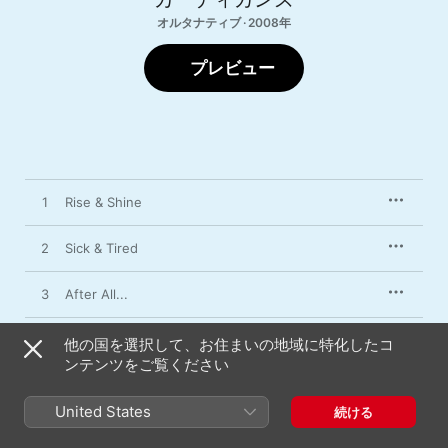
オルタナティブ · 2008年
プレビュー
1
Rise & Shine
2
Sick & Tired
3
After All...
4
Carnival
他の国を選択して、お住まいの地域に特化したコ
ンテンツをご覧ください
5
Daddy's Car
United States
続ける
6
Lovefool