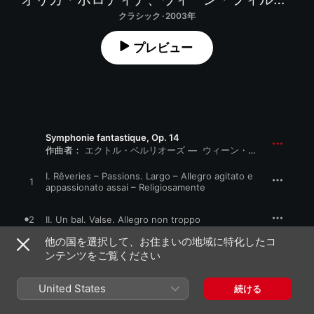
クラシック · 2003年
プレビュー
Symphonie fantastique, Op. 14
作曲者：
エクトル・ベルリオーズ
ウィーン・フィルハーモニー管弦楽団
I. Rêveries – Passions. Largo – Allegro agitato e
1
appassionato assai – Religiosamente
2
II. Un bal. Valse. Allegro non troppo
他の国を選択して、お住まいの地域に特化したコ
ンテンツをご覧ください
3
III. Scène aux champs. Adagio
United States
続ける
4
IV. Marche au supplice. Allegretto non troppo