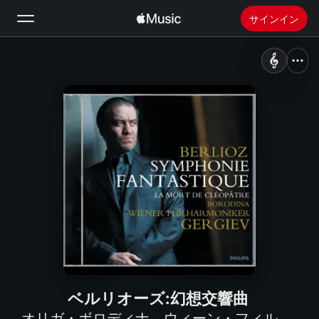
サインイン
検索
ホーム
新着おすすめ
Apple Musicをインストール
ラジオ
ベルリオーズ:幻想交響曲
オリガ・ボロディナ
、
ウィーン・フィルハーモニー管弦楽団