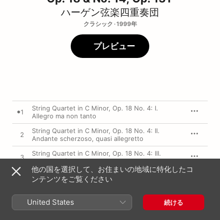
ハーゲン弦楽四重奏団
クラシック · 1999年
プレビュー
String Quartet in C Minor, Op. 18 No. 4: I.
1
Allegro ma non tanto
String Quartet in C Minor, Op. 18 No. 4: II.
2
Andante scherzoso, quasi allegretto
String Quartet in C Minor, Op. 18 No. 4: III.
3
Menuetto (Allegretto)
他の国を選択して、お住まいの地域に特化したコ
String Quartet in C Minor, Op. 18 No. 4: IV.
ンテンツをご覧ください
4
Allegro
String Quartet in C-Sharp Minor, Op. 131: I.
United States
5
続ける
Adagio ma non troppo e molto espressivo