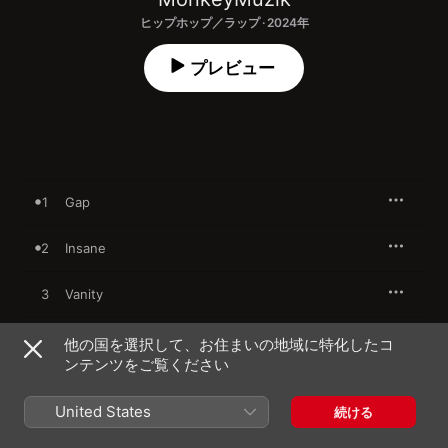
ヒップホップ／ラップ · 2024年
プレビュー
1
Gap
2
Insane
3
Vanity
4
Replica
他の国を選択して、お住まいの地域に特化したコ
ンテンツをご覧ください
5
Mob
United States
続ける
6
Imitation