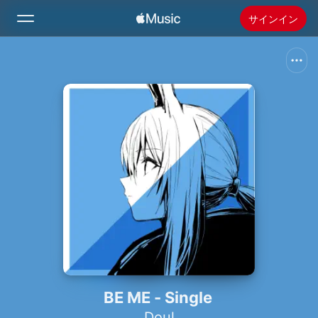
サインイン
検索
ホーム
新着おすすめ
Apple Musicをインストール
ラジオ
BE ME - Single
Doul