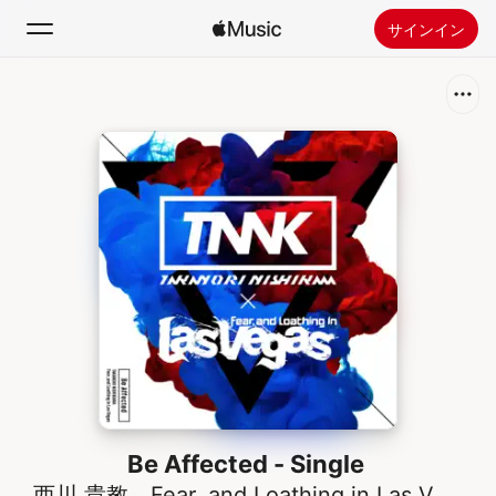
サインイン
検索
ホーム
新着おすすめ
Apple Musicをインストール
ラジオ
Be Affected - Single
西川 貴教
、
Fear, and Loathing in Las Vegas