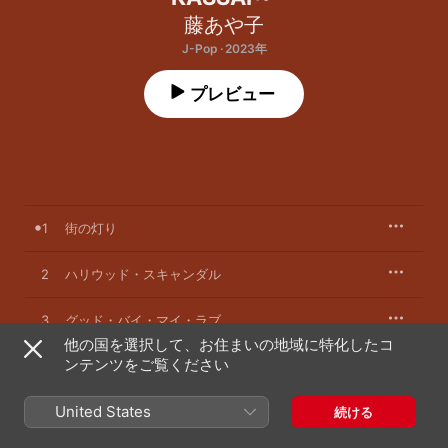
藤あや子
J-Pop · 2023年
プレビュー
1
街の灯り
2
ハリウッド・スキャンダル
3
グッド・バイ・マイ・ラブ
他の国を選択して、お住まいの地域に特化したコ
ンテンツをご覧ください
4
さよならエレジー
United States
5
366日
続ける