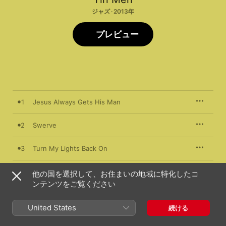
ジャズ · 2013年
プレビュー
1
Jesus Always Gets His Man
2
Swerve
3
Turn My Lights Back On
4
What Tano-San Say
他の国を選択して、お住まいの地域に特化したコ
ンテンツをご覧ください
5
Avocado Woo Woo
United States
続ける
6
I Got a Guy