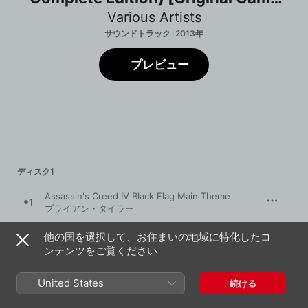
Soundtrack]
Various Artists
サウンドトラック · 2013年
プレビュー
ディスク1
Assassin's Creed IV Black Flag Main Theme
1
ブライアン・タイラー
Pyrates Beware
他の国を選択して、お住まいの地域に特化したコ
2
ブライアン・タイラー
ンテンツをご覧ください
On the Horizon
3
United States
ブライアン・タイラー
続ける
The High Seas