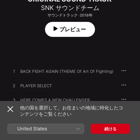
SNK サウンドチーム
サウンドトラック · 2018年
プレビュー
1
BACK FIGHT AGAIN (THEME Of Art Of Fighting)
2
PLAYER SELECT
3
HERE COMES A NEW CHALLENGER
他の国を選択して、お住まいの地域に特化したコ
ンテンツをご覧ください
4
START DEMO (1day-8day)
United States
5
GET HIGH PRELUDE
続ける