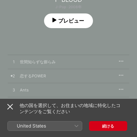
J-Pop · 2008年
プレビュー
1
世間知らずな膨らみ
2
恋するPOWER
3
Ants
4
太陽の唄
他の国を選択して、お住まいの地域に特化したコ
ンテンツをご覧ください
5
カモなのかも
United States
続ける
6
破滅の週末