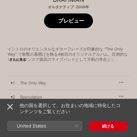
オルタナティブ · 2008年
プレビュー
イントロのオリエンタルなギターフレーズが印象的な "The Only 
Way" で衝撃の幕開けを飾る4枚目のオリジナルアルバム。圧倒的な
パフォーマンスで孤高のライブバンドとして不動の存在となった彼
さらに見る
らが、ライブで鍛錬してきたアンサンブルを豪快に奏でる、バンド
の真骨頂ともいうべきアルバムだ。疾走感あるギターカッティング
で畳み掛ける "Speculation"、BRAHMAN らしい静と動が交差する
ミドルナンバー "Silent Day"、シングルでリリースした楽曲をより
1
The Only Way
ハードなアレンジに変えた "Handan’s Pillow"、アイヌ語詞でしっと
りと歌うミディアムバラード "Kamuy-Pirma" などを収録。バンドを
さらなる高みへと押し上げた傑作アルバムである。
2
Speculation
他の国を選択して、お住まいの地域に特化したコ
3
ンテンツをご覧ください
Epigram
4
Stand Aloof
United States
続ける