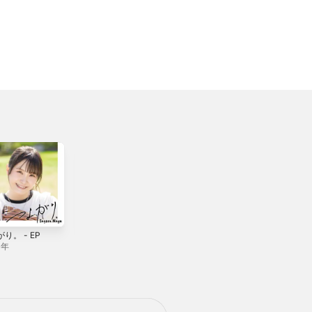
り。 - EP
Secret girls' party
+MUSIC, +LOVE!!
- Single
- Single
4年
2024年
2026年