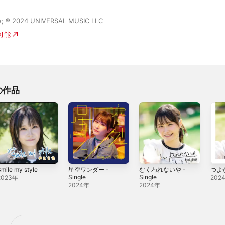
e; ℗ 2024 UNIVERSAL MUSIC LLC
入可能
の作品
mile my style
星空ワンダー -
むくわれないや -
つよが
Single
Single
2023年
202
2024年
2024年