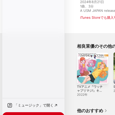
2024年8月21日

1曲、3分

A USM JAPAN releas
iTunes Storeでも購
相良茉優のその他
TVアニメ『ワッチ
S
ャプリマジ!』キャ
ラクターソングミ
2022年
ニアルバム
PUMPING
「ミュージック」で開く
WACCHA! 01
他のおすすめ