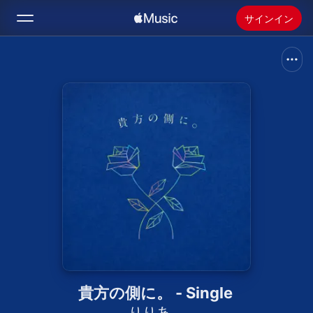
サインイン
検索
ホーム
新着おすすめ
Apple Musicをインストール
ラジオ
貴方の側に。 - Single
りりあ。